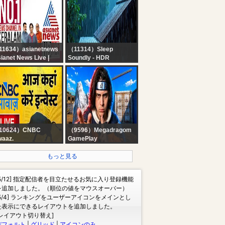
e Mike Graham Show
10am --- Kelvin
acKenzie 10am-12pm
-12pm-1.30pm The
lie Hodges Show
11634）asianetnews
（11314）Sleep
ianet News Live |
Soundly - HDR
layalam Live News |
No Ads Rain Sounds
rala News Updates |
for Sleeping - ASMR
eaking News | Kerala
Rain and Thunder
in
Sounds For Sleeping,
Relaxing
10624）CNBC
（9596）Megadragom
aaz.
GamePlay
ock Market Updates
? LIVE 22 BOOYAHS
e: आज कहां करें इन्वेस्ट |
NO CS - SE EU
もっと見る
siness & Finance |
PERDER A LIVE
h August 2026 |
ACABA - FREE FIRE
[5/12] 指定配信者を目立たせるお気に入り登録機能
NBC Awaaz
AO VIVO ❤️
を追加しました。（順位の値をマウスオーバー）
[5/4] ランキングをユーザーアイコンをメインとし
た表示にできるレイアウトを追加しました。
[レイアウト切り替え]
デフォルト
|
グリッド
|
アイコンのみ