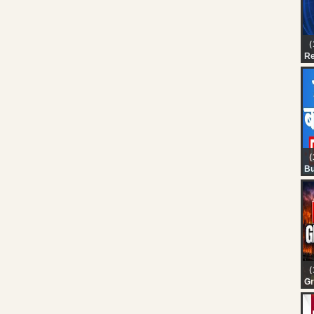
（1
Re
R
OG
Re
（
Bu
Fi
20
Li
Li
Ma
（
Gr
H
S