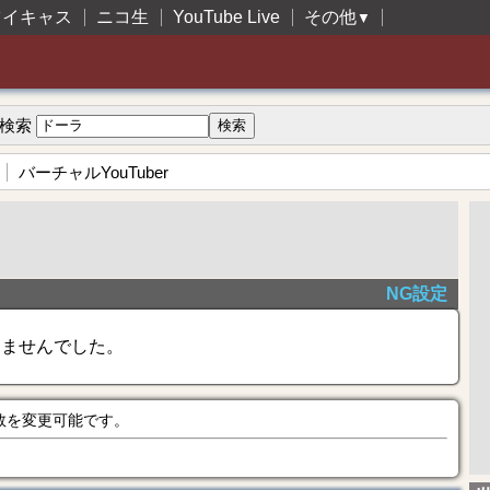
ツイキャス
ニコ生
YouTube Live
その他
▼
検索
バーチャルYouTuber
NG設定
きませんでした。
数を変更可能です。