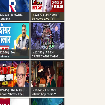
3013）Telewizja
（12577）24 News
publika
24 News Live TV |
ELACJA NA ŻYWO -
Kerala Rain Live News
LĄDAJ Telewizja
Updates | Malayalam
publika
News Live | HD Live
Streaming | 24 News
12506）Zee
（12453）ABEN
siness
CĂNG CĂNG CĂNG...
rst Trade 6th August
26 : Zee Business
ve | Share Market
ve Updates | Stock
rket News
12445）The Mike
（11640）Lofi Girl
aham Show - The
lofi hip hop radio ?
ome of Common
beats to relax/study to
ense