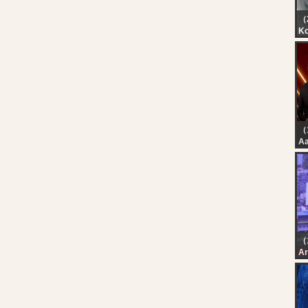
（
K
ん
【
3
【
（
Aa
Ah
Ra
| 
Hi
（
Ar