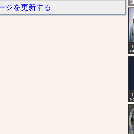
ージを更新する
（1
Pa
In
Sa
Ma
Sa
He
（
No
TN
T
D