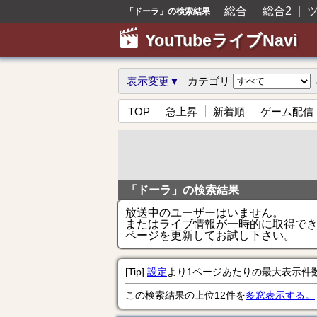
総合
総合2
「ドーラ」の検索結果
YouTubeライブNavi
表示変更▼
カテゴリ
TOP
急上昇
新着順
ゲーム配信
「ドーラ」の検索結果
放送中のユーザーはいません。
またはライブ情報が一時的に取得で
ページを更新してお試し下さい。
[Tip]
設定
より1ページあたりの最大表示件
この検索結果の上位12件を
多窓表示する。