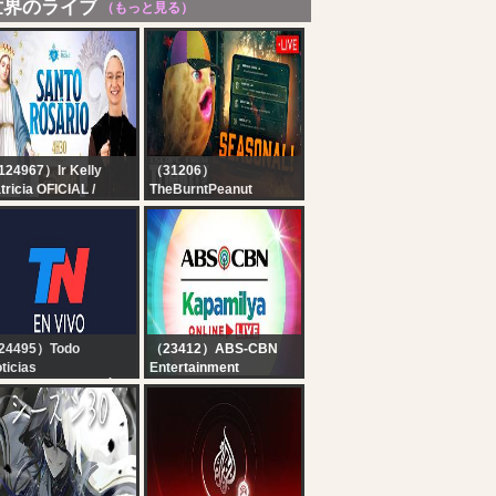
世界のライブ
（もっと見る）
24967）Ir Kelly
（31206）
tricia OFICIAL /
TheBurntPeanut
stituto Hesed
?LIVE | [BEST DROPS]
nto Rosário da
TARKOV SEASONAL |
drugada | Novena a
DAY 3 | Hutch x
nta Clara | Instituto
GIMMICK |
sed - 06/08
WACKADOODLE
WEDNESDAY |
#BUNGULATE
24495）Todo
（23412）ABS-CBN
ticias
Entertainment
 EN VIVO - SEGUÍ LA
Kapamilya Online Live |
RANSMISIÓN EN VIVO
August 6, 2026
E TODO NOTICIAS