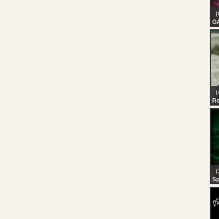
（
G
E
| 
| 
（
R
qua
（
Sp
R
C
H
T