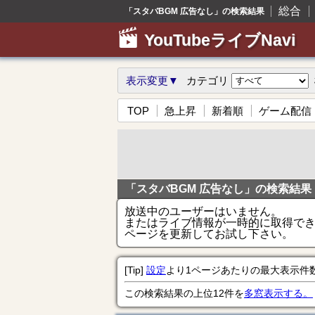
総合
「スタバBGM 広告なし」の検索結果
YouTubeライブNavi
表示変更▼
カテゴリ
TOP
急上昇
新着順
ゲーム配信
「スタバBGM 広告なし」の検索結果
放送中のユーザーはいません。
またはライブ情報が一時的に取得で
ページを更新してお試し下さい。
[Tip]
設定
より1ページあたりの最大表示件
この検索結果の上位12件を
多窓表示する。