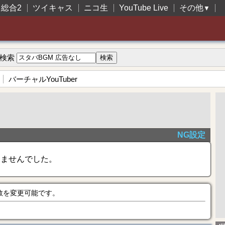
総合2
ツイキャス
ニコ生
YouTube Live
その他
▼
検索
バーチャルYouTuber
NG設定
きませんでした。
数を変更可能です。