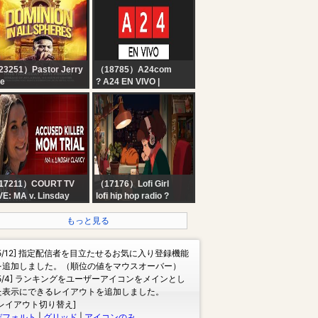
diodía del 6 de
osto de 2026
3251）Pastor Jerry
（18785）A24com
e
? A24 EN VIVO |
MINION IN ALL
Noticias de Argentina y
HERES - PART 4 ||
el mundo las 24 horas
RD & FIRE || 6TH
UGUST 2026
17211）COURT TV
（17176）Lofi Girl
VE: MA v. Linsday
lofi hip hop radio ?
ancy - Day 8 |
beats to relax/study to
cused Killer Mom
もっと見る
ial
[5/12] 指定配信者を目立たせるお気に入り登録機能
を追加しました。（順位の値をマウスオーバー）
[5/4] ランキングをユーザーアイコンをメインとし
た表示にできるレイアウトを追加しました。
[レイアウト切り替え]
デフォルト
|
グリッド
|
アイコンのみ