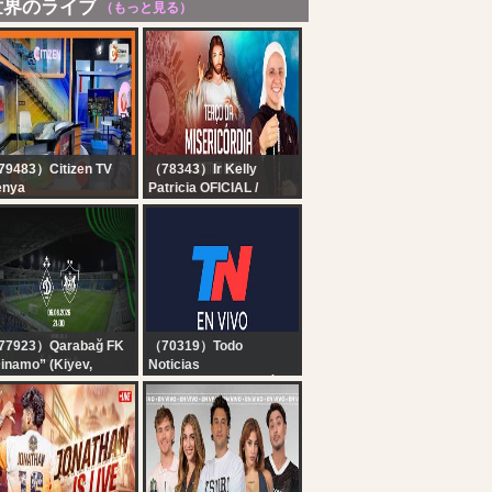
世界のライブ
（もっと見る）
9483）Citizen TV
（78343）Ir Kelly
enya
Patricia OFICIAL /
tizen TV Live:
Instituto Hesed
Terço da Misericórdia |
Instituto Hesed - 06/08
77923）Qarabağ FK
（70319）Todo
inamo” (Kiyev,
Noticias
rayna) - Qarabağ FK
TN EN VIVO - SEGUÍ LA
| UEFA Konfrans
TRANSMISIÓN EN VIVO
ası | III təsnifat
DE TODO NOTICIAS
rhələsi