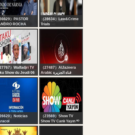
TUDIO | KOMENTARZ:
OREK I LEWCZUK
30829）PASTOR
（28634）Law&Crime
ANDRO ROCHA
Trials
ESDOBRAMENTOS
LIVE: Lindsay Clancy
/08/2026
Murder Trial — MA v.
Lindsay Clancy — Day
8
7767）Walfadjri TV
（27487）AlJazeera
ku Show du Jeudi 06
Arabic قناة الجزيرة
ut 2026 avec Cheikh
البث الحي لقناة الجزيرة |
rra Ndiaye sur
التغطية مستمرة
lfNet
26620）Noticias
（23569）Show TV
racol
Show TV Canlı Yayın ᴴᴰ
 NOTICIAS CARACOL
 VIVO | Emisión del