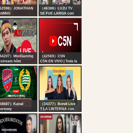
62598）JONATHAN
（46388）LUZU TV
AMING
SE FUE LARGA con
LIMINATOR OR WHAT
FERBO, LUCAS LEZIN,
JONATHAN IS BACK!!
BELU NEGRI, DOMI
BGMI!
FAENA Y TEO D´ELIA |
EN VIVO
44207）MixiGaming
（42569）C5N
estream hôm
C5N EN VIVO | Toda la
..................
información en un solo
lugar | Seguí la
transmisión las 24
horas
38687）Kanał
（34377）Bondi Live
ortowy
? LA LINTERNA con
AKÓW
Laura Ubfal, Flor
ZĘSTOCHOWA -
Cabrera y Agus Rey |
AMMARBY:
EN VIVO
RANSMISJA MECZU +