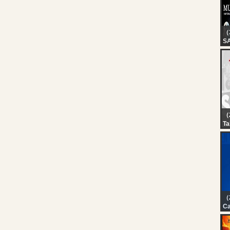
S
B
（
S
D
06
（2
Ta
Ao
Ba
Wa
（
Ca
?
EN