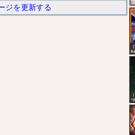
ージを更新する
（7
K
Ci
（
“D
Uk
– 
Liq
mə