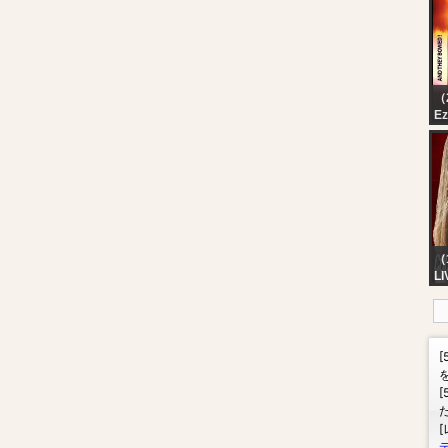
me
ag
（2
Ez
DO
SP
WO
A
（
LI
Cl
Ac
Tr