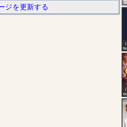
ージを更新する
（
No
TN
T
D
（
G
E
| 
| 