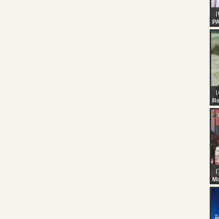
（
PA
F
M
S
ES
CA
（
R
qua
（
M
Th
Li
6t