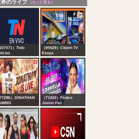
世界のライブ
（もっと見る）
107071）Todo
（95929）Citizen TV
ticias
Kenya
 EN VIVO - SEGUÍ LA
Citizen TV Live:
RANSMISIÓN EN VIVO
E TODO NOTICIAS
77296）JONATHAN
（71920）Pânico
AMING
Jovem Pan
LIMINATOR OR WHAT
DANIELLA MARQUES
JONATHAN IS BACK!!
AO VIVO | PÂNICO -
BGMI!
06/08/26