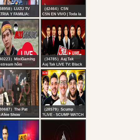
68958）LUZU TV
（42464）C5N
TRIA Y FAMILIA:
C5N EN VIVO | Toda la
EDE POPGOLD, CAMI
información en un solo
AYAN, LUCAS
lugar | Seguí la
PADAFORA, ANITA
transmisión las 24
PÓSITO Y JULI
horas
STRO | EN VIVO
40223）MixiGaming
（34785）Aaj Tak
estream hôm
Aaj Tak LIVE TV: Black
..................
And White | Atiq Ahmed
Son Death | Mohan
Bhagwat| Student
Protest | Pakistan
30687）The Pat
（28579）Scump
cAfee Show
?LIVE - SCUMP WATCH
e Pat McAfee Show
PARTY!! OpTic
ve | Thursday August
GAMING vs 100
h 2026
THIEVES | ESPORTS
WORLD CUP DAY 1