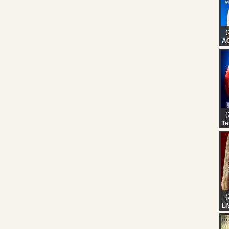
（
AO
Ar
（
Te
V6
Te
Ch
（
LI
Cl
Ac