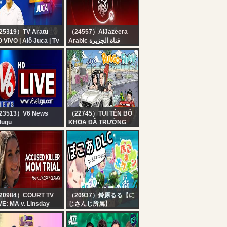
25319）TV Aratu
（24557）AlJazeera
 VIVO | Alô Juca | Tv
Arabic قناة الجزيرة
atu | 06/08/2026
البث الحي لقناة الجزيرة |
التغطية مستمرة
23513）V6 News
（22745）TUI TÊN BÔ
lugu
KHOA ĐÃ TRƯỞNG
 Telugu News LIVE |
THÀNH , TỪ TRONG
langana Live TV
ĐAU KHỔ
annel | V6 News
20984）COURT TV
（20937）鈴原るる【に
VE: MA v. Linsday
じさんじ所属】
ancy - Day 8 |
【ぽこあポケモン！
cused Killer Mom
DLC】遂にッ！！来た