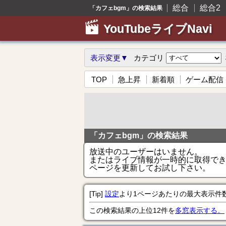
総合
総合2
「カフェbgm」の検索結果
YouTubeライブNavi
表示変更▼
カテゴリ
TOP
急上昇
新着順
ゲーム配信
「カフェbgm」の検索結果
放送中のユーザーはいません。
またはライブ情報が一時的に取得で
ページを更新してお試し下さい。
[Tip]
設定
より1ページあたりの最大表示件
この検索結果の上位12件を
多窓表示する。