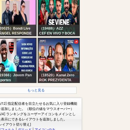
ial
ッ！！あそぼおおおおお
おお！！！ 【にじさん
じ/鈴原るる】
0025）Bondi Live
（19488）AZZ
 ÁNGEL RESPONDE
CEF EN VIVO ? BOCA
n Ángel de Brito,
VOLVIÓ A SONREIR +
riana Brey, Romi
RIVER ROMPE EL
alora y La Barby | EN
MERCADO Y COMPRA
VO
A THIAGO ALMADA
19366）Jovem Pan
（18520）Kanał Zero
portes
ROK PREZYDENTA
UIZ HENRIQUE NO
NAWROCKIEGO
LAMENGO: SAIBA
もっと見る
UDO; PALMEIRAS
ERDE, MAS AVANÇA;
[5/12] 指定配信者を目立たせるお気に入り登録機能
NI VAI RENOVAR? |
を追加しました。（順位の値をマウスオーバー）
ATE-PRONTO
[5/4] ランキングをユーザーアイコンをメインとし
た表示にできるレイアウトを追加しました。
[レイアウト切り替え]
デフォルト
|
グリッド
|
アイコンのみ