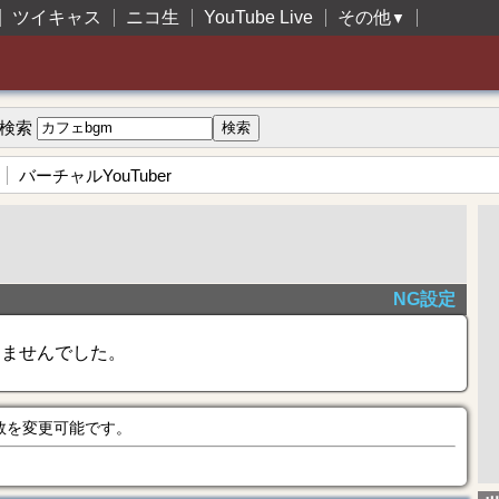
ツイキャス
ニコ生
YouTube Live
その他
▼
検索
バーチャルYouTuber
NG設定
きませんでした。
数を変更可能です。