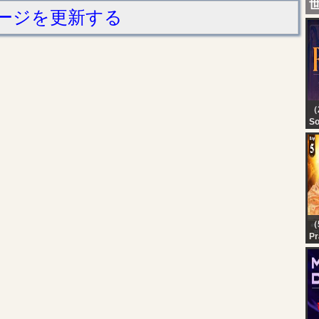
ージを更新する
（2
So
OF
Sa
fe
07
vi
（
Pr
Se
Da
महा
प्र
प्