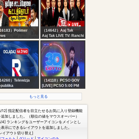
16183）Polimer
（14642）Aaj Tak
ews
Aaj Tak LIVE TV: Ranchi
IVE : CMVijay |
Student Protest |
hayanidhi Stalin |
Parliament Session |
Assembly 2026 |
PM Modi | Rahul Gandhi
்டப்பேரவையில் இருந்து
| Hindi News
ரலை.. Mekedatu
4260）Telewizja
（14110）PCSO GOV
publika
[LIVE] PCSO 5:00 PM
ELACJA NA ŻYWO -
Lotto Draw - August 07,
LĄDAJ Telewizja
2026
もっと見る
publika
[5/12] 指定配信者を目立たせるお気に入り登録機能
を追加しました。（順位の値をマウスオーバー）
[5/4] ランキングをユーザーアイコンをメインとし
た表示にできるレイアウトを追加しました。
[レイアウト切り替え]
デフォルト
|
グリッド
|
アイコンのみ