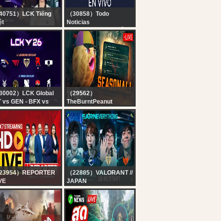
40751）LCK Tiếng
（30858）Todo
ệt
Noticias
nh Luận Tiếng Việt:
TN EN VIVO - SEGUÍ LA
 vs GEN l BFX vs
TRANSMISIÓN EN VIVO
O | LCK 2026
DE TODO NOTICIAS
30002）LCK Global
（29562）
 vs GEN - BFX vs
TheBurntPeanut
O | 2026 LCK
?LIVE | TARKOV
SEASONAL | DAY 4 |
HutchMF x GIMMICK |
THICC MEN
THURSDAY |
#BUNGULATE
23954）REPORTER
（22885）VALORANT //
VE
JAPAN
x7 Reporter Live TV |
VCT Pacific 2026 :
rala Rain Alert Live |
STAGE 2 - DAY 13
 Streaming | Latest
layalam News |