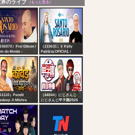
世界のライブ
（もっと見る）
46970）Frei Gilson /
（133631）Ir Kelly
m do Monte -
Patricia OFICIAL /
ICIAL
Instituto Hesed
nto Rosário | Sexta-
Santo Rosário da
ira | 04:00 |
Madrugada | Novena a
/08/2026 | Live Ao
Santa Clara | Instituto
vo
Hesed - 07/08
51110）Pandit
（44044）にじさんじ
adeep Ji Mishra
にじさんじ甲子園2026
hore Wale
大会直前！前日特番【 #
y-05| श्री काँवड़ शिव
にじ甲2026 】
पुराण कथा | पूज्य पंडित
दीप जी मिश्रा | सीहोर,मध्य
रदेश#shivpuran #om