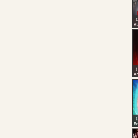
Re
Al
بث
شر
（
رة
رة
（
En
Ka
Au