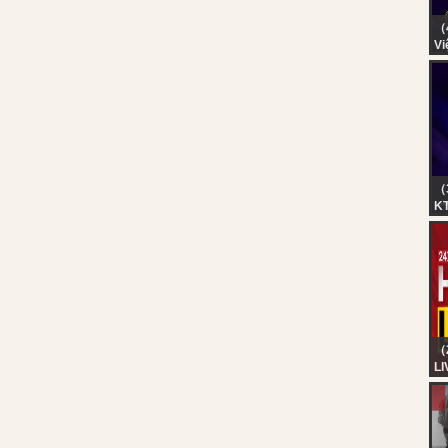
（
Vi
Bì
KT
BR
（
KT
BR
（
LI
24
Ke
HD
Ma