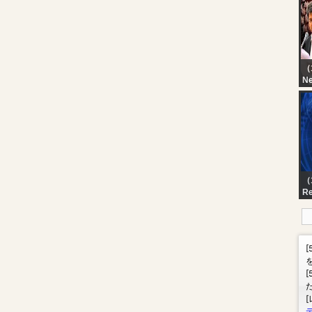
（
N
?L
Ud
TN
சட
நே
（1
Re
R
OG
Re