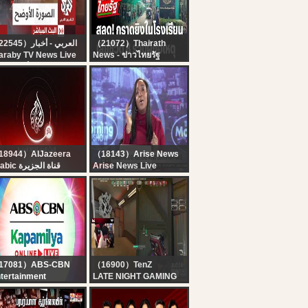
porter
（22545）العربي - أخبار
（21072）Thairath
araby TV News Live
News - ข่าวไทยรัฐ
قناة العربي أخبار | ال
?LIVE : สลด! กราดยิง
الحي المبا
รร.เทพศิรินทร์ นนทบุรี เสีย
ชีวิต 8 คน บาดเจ็บ 22 คน
| 7 ส.ค. 69 | สดไทยรัฐ
18944）AlJazeera
（18143）Arise News
Arabic قناة الجزيرة
Arise News Live
البث الحي لقناة الجزي |
التغطية مستم
17081）ABS-CBN
（16900）TenZ
tertainment
LATE NIGHT GAMING
pamilya Online Live |
ACTION, TODAY WAS A
gust 7, 2026
GOOD DAY