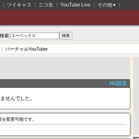
ツイキャス
ニコ生
YouTube Live
その他
▼
検索
バーチャルYouTuber
NG設定
きませんでした。
数を変更可能です。