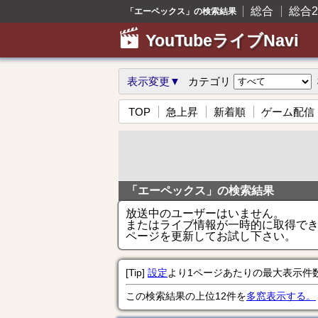
総合
総合2
「エーペックス」の検索結果
YouTubeライブNavi
表示変更▼
カテゴリ
TOP
急上昇
新着順
ゲーム配信
「エーペックス」の検索結果
放送中のユーザーはいません。
またはライブ情報が一時的に取得で
ページを更新してお試し下さい。
[Tip]
設定
より1ページあたりの最大表示件
この検索結果の上位12件を
多窓表示する。