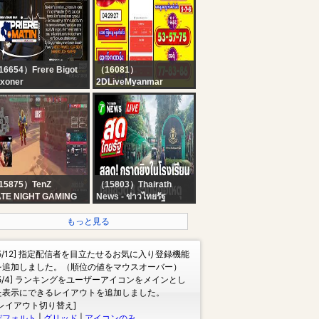
IEU NE CHANGE PAS
 07 AOÛT 2026 || PLM
EN 3 FOIS...
6654）Frere Bigot
（16081）
xoner
2DLiveMyanmar
IERE DU MATIN 07
2D LIVE RESULT | 4:30
UT 2026 - VEYE
PM | 07-08-2026
AWOL NAN BOUCHE
WEN SEIGNEUR. -
RERE BIGOT
UXONER
15875）TenZ
（15803）Thairath
ATE NIGHT GAMING
News - ข่าวไทยรัฐ
CTION, TODAY WAS A
?LIVE : สลด! กราดยิง
OOD DAY
รร.เทพศิรินทร์ นนทบุรี เสีย
もっと見る
ชีวิต 8 คน บาดเจ็บ 22 คน
| 7 ส.ค. 69 | สดไทยรัฐ
[5/12] 指定配信者を目立たせるお気に入り登録機能
を追加しました。（順位の値をマウスオーバー）
[5/4] ランキングをユーザーアイコンをメインとし
た表示にできるレイアウトを追加しました。
[レイアウト切り替え]
デフォルト
|
グリッド
|
アイコンのみ