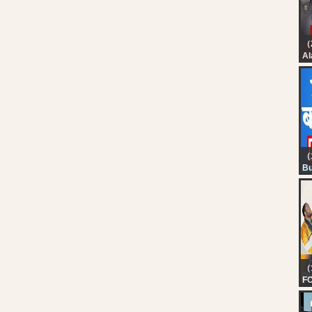
Al
بث
شر
（
Bu
Fi
20
Li
Li
Ma
（
FO
BE
PR