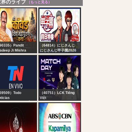
世界のライブ
（もっと見る）
90335）Pandit
（64814）にじさんじ
adeep Ji Mishra
にじさんじ甲子園2026
hore Wale
大会直前！前日特番【 #
y-05| श्री काँवड़ शिव
にじ甲2026 】
पुराण कथा | पूज्य पंडित
दीप जी मिश्रा | सीहोर,मध्य
रदेश#shivpuran #om
59509）Todo
（40751）LCK Tiếng
ticias
Việt
 EN VIVO - SEGUÍ LA
Bình Luận Tiếng Việt:
RANSMISIÓN EN VIVO
KT vs GEN l BFX vs
E TODO NOTICIAS
BRO | LCK 2026