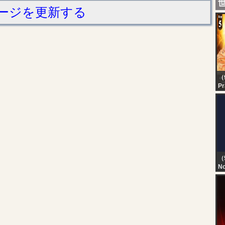
ージを更新する
（
Pr
Se
Da
महा
प्र
प्
（
No
TN
T
D