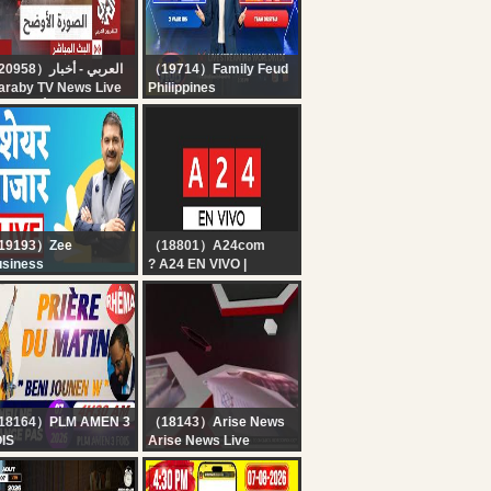
（20958）العربي - أخبار
（19714）Family Feud
araby TV News Live
Philippines
قناة العربي أخبار | ال
Family Feud
الحي المبا
Philippines: August 7,
2026 | LIVESTREAM
19193）Zee
（18801）A24com
siness
? A24 EN VIVO |
rst Trade 7th August
Noticias de Argentina y
26 : Zee Business
el mundo las 24 horas
ve | Share Market
ve Updates | Stock
rket News
18164）PLM AMEN 3
（18143）Arise News
IS
Arise News Live
NI JOUNEN W ||
IÈRE DU MATIN ||