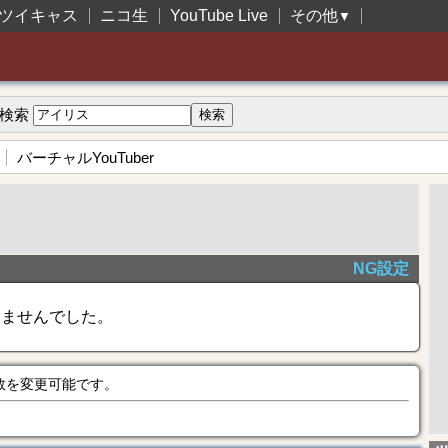
ツイキャス
ニコ生
YouTube Live
その他
▼
検索
バーチャルYouTuber
NG設定
きませんでした。
数を変更可能です。