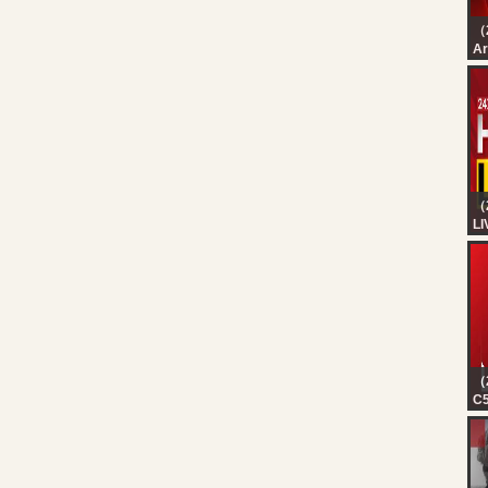
（
رة
رة
（
LI
24
Ke
HD
Ma
Re
（
C5
in
lu
tr
ho