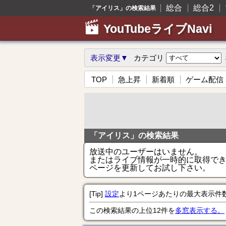
総合
総合2
「アイリス」の検索結果
YouTubeライブNavi
表示変更▼
カテゴリ
TOP
急上昇
新着順
ゲーム配信
「アイリス」の検索結果
放送中のユーザーはいません。
またはライブ情報が一時的に取得で
ページを更新してお試し下さい。
[Tip]
設定
より1ページあたりの最大表示件
この検索結果の上位12件を
多窓表示する。