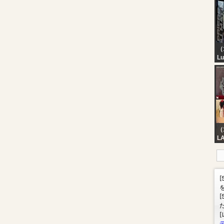
D
||
AM
（1
Lu
PR
AO
P
M
F
L
（
L
A
G