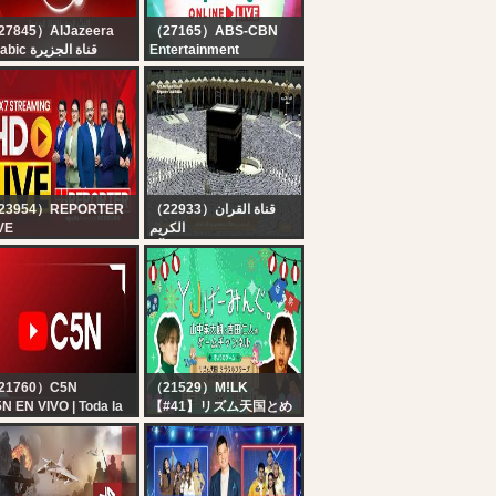
27845）AlJazeera
（27165）ABS-CBN
Arabic قناة الجزيرة
Entertainment
البث الحي لقناة الجزي |
Kapamilya Online Live |
التغطية مستم
August 7, 2026
23954）REPORTER
（22933）قناة القران
VE
الكريم
x7 Reporter Live TV |
بث مباشر || قناة القرآن
rala Rain Alert Live |
الكريم Makkah Live
 Streaming | Latest
layalam News |
porter
21760）C5N
（21529）M!LK
N EN VIVO | Toda la
【#41】リズム天国とめ
formación en un solo
っちゃカメレオンでノリ
gar | Seguí la
ノリYJげーみんぐ。?
ansmisión las 24
ras